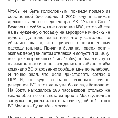
Чтобы не быть голословным, приведу пример из
собственной биографии. В 2010 году я занимал
должность летного директора АК “Атлант-Союз”.
Вечером в субботу, мне позвонил КВС, который сел
на вынужденную посадку на аэродроме Минск-2 не
долетев до Брно, из-за того, что у самолета не
убрались шасси, что привело к повышенному
расходу топлива. Причина была на поверхности –
экипаж перед вылетом отвлёкся и допустил ошибку,
все три контровочных “пина” (pins) не были вынуты
из замков шасси, и не находились в кабине, о чём
командир ВС откровенно сообщил мне по телефону.
Я точно знал, что если действовать согласно
ПРАПИ, то будет сорвано несколько рейсов,
резервное ВС в тот день уже было задействовано.
На борту находилось 189 пассажиров, столько же
ждало обратного вылета из Брно в Москву, полная
загрузка предполагалась и на очередной рейс этого
ВС Москва – Душанбе – Москва.
Понимая, что вынув “пины” можно абсолютно