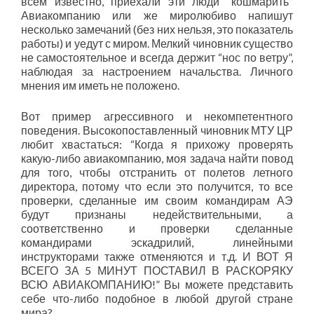
всем известно, приехали эти люди “кошмарить”
Авиакомпанию или же миролюбиво напишут
несколько замечаний (без них нельзя, это показатель
работы) и уедут с миром. Мелкий чиновник существо
не самостоятельное и всегда держит “нос по ветру”,
наблюдая за настроением начальства. Личного
мнения им иметь не положено.
Вот пример агрессивного и некомпетентного
поведения. Высокопоставленный чиновник МТУ ЦР
любит хвастаться: “Когда я прихожу проверять
какую-либо авиакомпанию, моя задача найти повод
для того, чтобы отстранить от полетов летного
директора, потому что если это получится, то все
проверки, сделанные им своим командирам АЭ
будут признаны недействительными, а
соответственно и проверки сделанные
командирами эскадрилий, линейными
инструкторами также отменяются и т.д. И ВОТ Я
ВСЕГО ЗА 5 МИНУТ ПОСТАВИЛ В РАСКОРЯКУ
ВСЮ АВИАКОМПАНИЮ!” Вы можете представить
себе что-либо подобное в любой другой стране
мира?