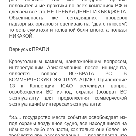
положительные практики во всех компаниях РФ и
сделаем все это, НЕ ТРЕБУЯ ДЕНЕГ ИЗ БЮДЖЕТА.
Объективность же сегодняшних проверок
надзорных органов я оцениваю на “два с плюсом”,
то есть суматохи и головной боли много, а пользы
НИКАКОЙ.
Вернусь к ПРАПИ
Краеугольным камнем, наиважнейшим вопросом,
интересующим Авиакомпанию после инцидента,
является вопрос ВОЗВРАТА ВС В
КОММЕРЧЕСКУЮ ЭКСПЛУАТАЦИЮ. Приложение
13 к Конвенции ICAO регулирует вопрос
освобождения ВС из-под охраны (возврат ВС
эксплуатанту для продолжения коммерческой
эксплуатации) в интересах эксплуатанта:
“3.5… государство места события освобождает из-
под охраны воздушное судно, все находящиеся на
нём какие-либо его части, как только они более не
требуются при расследовании …” предполагая, что