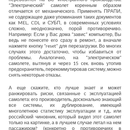
“Электрический” самолет коренным образом
отличается от механического. Применять ПРАПИ,
не содержащее даже упоминания таких документов
как MEL, CDL и СУБП, в современных условиях
сложно, неоднозначно, порой противоречиво.
Например: Если у Вас дома “завис” компьютер, Вы
ведь не понесете его сразу в ремонт, а вначале
нажмете кнопку “reset” для перезагрузки. Во многих
случаях этого достаточно, чтобы избавиться от
проблемы. Аналогично, на “электрическом”
самолете, вытянув и через 15 сек. вновь утопив
предохранитель, перекоммутировав систему, можно
снять некоторые отказы.
А еще скажите, кто лучше знает и может
ранжировать риски, связанные с эксплуатацией
самолета: его производитель, досконально знающий
все системы, их дублирование, имеющий
многолетнюю статистику эксплуатации и т.д., или
российский чиновник, который видел этот самолет
только на картинке, а в лучшем случае летал на нем
пассажиром? (конкретно о противоречиях в