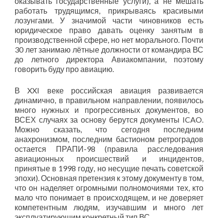
оказывать государственные услуги), а не мешать
работать трудящимся, прикрываясь красивыми
лозунгами. У значимой части чиновников есть
юридическое право давать оценку занятым в
производственной сфере, но нет морального. Почти
30 лет занимаю лётные должности от командира ВС
до летного директора Авиакомпании, поэтому
говорить буду про авиацию.
В XXI веке российская авиация развивается
динамично, в правильном направлении, появилось
много нужных и прогрессивных документов, во
ВСЕХ случаях за основу берутся документы ICAO.
Можно сказать, что сегодня последним
анахронизмом, последним бастионом ретроградов
остается ПРАПИ-98 (правила расследования
авиационных происшествий и инцидентов,
принятые в 1998 году, но несущие печать советской
эпохи). Основная претензия к этому документу в том,
что он наделяет огромными полномочиями тех, кто
мало что понимает в происходящем, и не доверяет
компетентным людям, изучавшим и много лет
эксплуатирующим конкретный тип ВС.