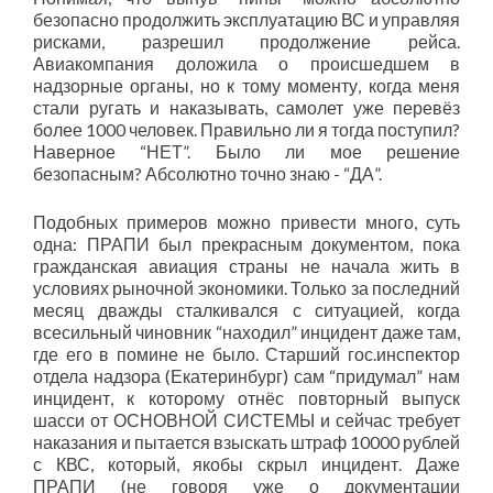
безопасно продолжить эксплуатацию ВС и управляя
рисками, разрешил продолжение рейса.
Авиакомпания доложила о происшедшем в
надзорные органы, но к тому моменту, когда меня
стали ругать и наказывать, самолет уже перевёз
более 1000 человек. Правильно ли я тогда поступил?
Наверное “НЕТ”. Было ли мое решение
безопасным? Абсолютно точно знаю - “ДА”.
Подобных примеров можно привести много, суть
одна: ПРАПИ был прекрасным документом, пока
гражданская авиация страны не начала жить в
условиях рыночной экономики. Только за последний
месяц дважды сталкивался с ситуацией, когда
всесильный чиновник “находил” инцидент даже там,
где его в помине не было. Старший гос.инспектор
отдела надзора (Екатеринбург) сам “придумал” нам
инцидент, к которому отнёс повторный выпуск
шасси от ОСНОВНОЙ СИСТЕМЫ и сейчас требует
наказания и пытается взыскать штраф 10000 рублей
с КВС, который, якобы скрыл инцидент. Даже
ПРАПИ (не говоря уже о документации