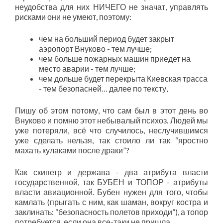
неудобства для них НИЧЕГО не значат, управлять
рисками они не умеют, поэтому:
чем на больший период будет закрыт
аэропорт Внуково - тем лучше;
чем больше пожарных машин приедет на
место аварии - тем лучше;
чем дольше будет перекрыта Киевская трасса
- тем безопасней… далее по тексту,
Пишу об этом потому, что сам был в этот день во
Внуково и помню этот небывалый психоз. Людей мы
уже потеряли, всё что случилось, неслучившимся
уже сделать нельзя, так стоило ли так “яростно
махать кулаками после драки”?
Как скипетр и держава - два атрибута власти
государственной, так БУБЕН и ТОПОР - атрибуты
власти авиационной. Бубен нужен для того, чтобы
камлать (прыгать с ним, как шаман, вокруг костра и
заклинать: “безопасность полетов приходи”), а топор
потребуется, если она все-таки не пришла.