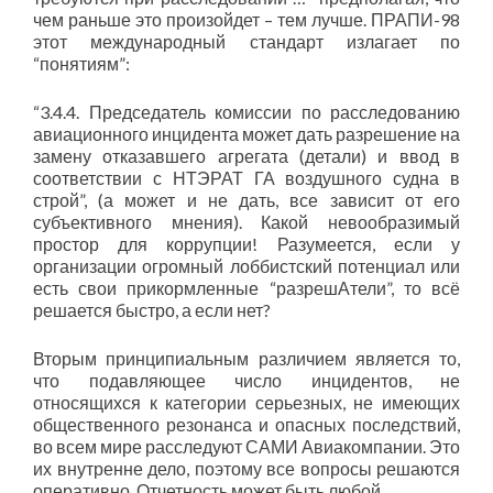
чем раньше это произойдет – тем лучше. ПРАПИ-98
этот международный стандарт излагает по
“понятиям”:
“3.4.4. Председатель комиссии по расследованию
авиационного инцидента может дать разрешение на
замену отказавшего агрегата (детали) и ввод в
соответствии с НТЭРАТ ГА воздушного судна в
строй”, (а может и не дать, все зависит от его
субъективного мнения). Какой невообразимый
простор для коррупции! Разумеется, если у
организации огромный лоббистский потенциал или
есть свои прикормленные “разрешАтели”, то всё
решается быстро, а если нет?
Вторым принципиальным различием является то,
что подавляющее число инцидентов, не
относящихся к категории серьезных, не имеющих
общественного резонанса и опасных последствий,
во всем мире расследуют САМИ Авиакомпании. Это
их внутренне дело, поэтому все вопросы решаются
оперативно. Отчетность может быть любой.