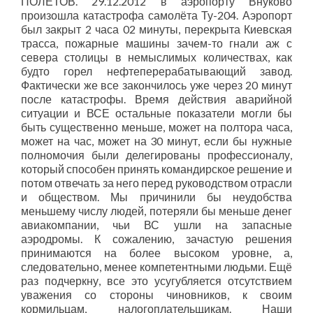
ПОЛЕТОВ. 29.12.2012 в аэропорту Внуково
произошла катастрофа самолёта Ту-204. Аэропорт
был закрыт 2 часа 02 минуты, перекрыта Киевская
трасса, пожарные машины зачем-то гнали аж с
севера столицы в немыслимых количествах, как
будто горел нефтеперерабатывающий завод.
Фактически же все закончилось уже через 20 минут
после катастрофы. Время действия аварийной
ситуации и ВСЕ остальные показатели могли бы
быть существенно меньше, может на полтора часа,
может на час, может на 30 минут, если бы нужные
полномочия были делегированы профессионалу,
который способен принять командирское решение и
потом отвечать за него перед руководством отрасли
и обществом. Мы причинили бы неудобства
меньшему числу людей, потеряли бы меньше денег
авиакомпании, чьи ВС ушли на запасные
аэродромы. К сожалению, зачастую решения
принимаются на более высоком уровне, а,
следовательно, менее компетентными людьми. Ещё
раз подчеркну, все это усугубляется отсутствием
уважения со стороны чиновников, к своим
кормильцам, налогоплательщикам. Наши