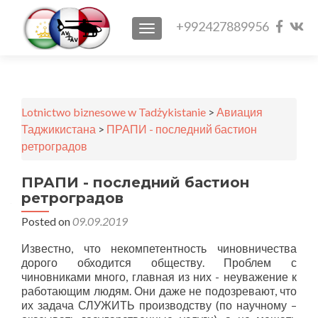
Facebo
Vkon
+992427889956
TOGGLE NAVIGATION
link
link
Lotnictwo biznesowe w Tadżykistanie
>
Авиация
Таджикистана
>
ПРАПИ - последний бастион
ретроградов
ПРАПИ - последний бастион
ретроградов
Posted on
09.09.2019
Известно, что некомпетентность чиновничества
дорого обходится обществу. Проблем с
чиновниками много, главная из них - неуважение к
работающим людям. Они даже не подозревают, что
их задача СЛУЖИТЬ производству (по научному –