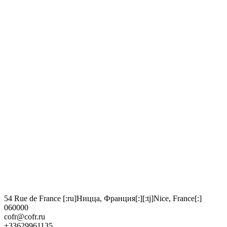
54 Rue de France [:ru]Ницца, Франция[:][:tj]Nice, France[:]
060000
cofr@cofr.ru
+33629961135