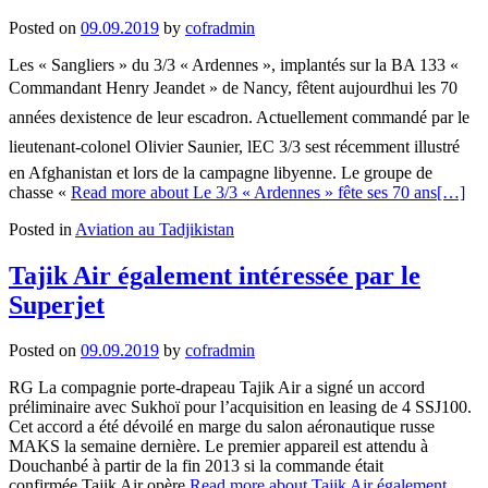
Posted on
09.09.2019
by
cofradmin
Les « Sangliers » du 3/3 « Ardennes », implantés sur la BA 133 «
Commandant Henry Jeandet » de Nancy, fêtent aujourdhui les 70
années dexistence de leur escadron. Actuellement commandé par le
lieutenant-colonel Olivier Saunier, lEC 3/3 sest récemment illustré
en Afghanistan et lors de la campagne libyenne. Le groupe de
chasse «
Read more about Le 3/3 « Ardennes » fête ses 70 ans
[…]
Posted in
Aviation au Tadjikistan
Tajik Air également intéressée par le
Superjet
Posted on
09.09.2019
by
cofradmin
RG La compagnie porte-drapeau Tajik Air a signé un accord
préliminaire avec Sukhoï pour l’acquisition en leasing de 4 SSJ100.
Cet accord a été dévoilé en marge du salon aéronautique russe
MAKS la semaine dernière. Le premier appareil est attendu à
Douchanbé à partir de la fin 2013 si la commande était
confirmée.Tajik Air opère
Read more about Tajik Air également