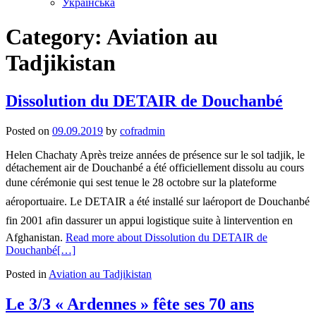
Українська
Category:
Aviation au
Tadjikistan
Dissolution du DETAIR de Douchanbé
Posted on
09.09.2019
by
cofradmin
Helen Chachaty Après treize années de présence sur le sol tadjik, le
détachement air de Douchanbé a été officiellement dissolu au cours
dune cérémonie qui sest tenue le 28 octobre sur la plateforme
aéroportuaire. Le DETAIR a été installé sur laéroport de Douchanbé
fin 2001 afin dassurer un appui logistique suite à lintervention en
Afghanistan.
Read more about Dissolution du DETAIR de
Douchanbé
[…]
Posted in
Aviation au Tadjikistan
Le 3/3 « Ardennes » fête ses 70 ans