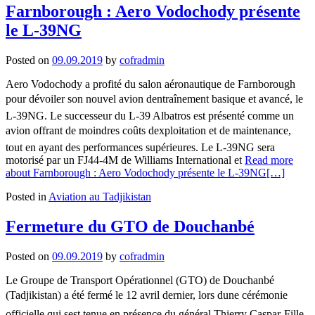
Farnborough : Aero Vodochody présente
le L-39NG
Posted on
09.09.2019
by
cofradmin
Aero Vodochody a profité du salon aéronautique de Farnborough
pour dévoiler son nouvel avion dentraînement basique et avancé, le
L-39NG. Le successeur du L-39 Albatros est présenté comme un
avion offrant de moindres coûts dexploitation et de maintenance,
tout en ayant des performances supérieures. Le L-39NG sera
motorisé par un FJ44-4M de Williams International et
Read more
about Farnborough : Aero Vodochody présente le L-39NG
[…]
Posted in
Aviation au Tadjikistan
Fermeture du GTO de Douchanbé
Posted on
09.09.2019
by
cofradmin
Le Groupe de Transport Opérationnel (GTO) de Douchanbé
(Tadjikistan) a été fermé le 12 avril dernier, lors dune cérémonie
officielle qui sest tenue en présence du général Thierry Caspar-Fille-