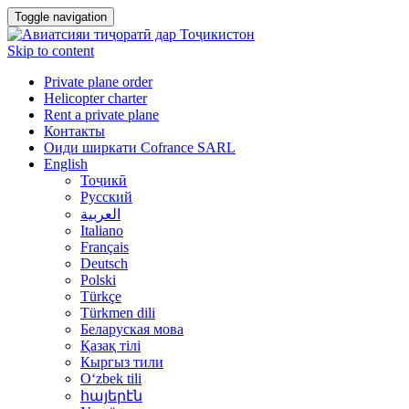
Toggle navigation
Skip to content
Private plane order
Helicopter charter
Rent a private plane
Контакты
Оиди ширкати Cofrance SARL
English
Тоҷикӣ
Русский
العربية
Italiano
Français
Deutsch
Polski
Türkçe
Türkmen dili
Беларуская мова
Қазақ тілі
Кыргыз тили
Oʻzbek tili
հայերէն