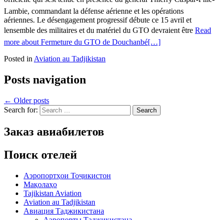
Lambie, commandant la défense aérienne et les opérations
aériennes. Le désengagement progressif débute ce 15 avril et
lensemble des militaires et du matériel du GTO devraient être
Read
more about Fermeture du GTO de Douchanbé
[…]
Posted in
Aviation au Tadjikistan
Posts navigation
←
Older posts
Search for:
Заказ авиабилетов
Поиск отелей
Аэропортҳои Тоҷикистон
Мақолаҳо
Tajikistan Aviation
Aviation au Tadjikistan
Авиация Таджикистана
Аэропорты Таджикистана