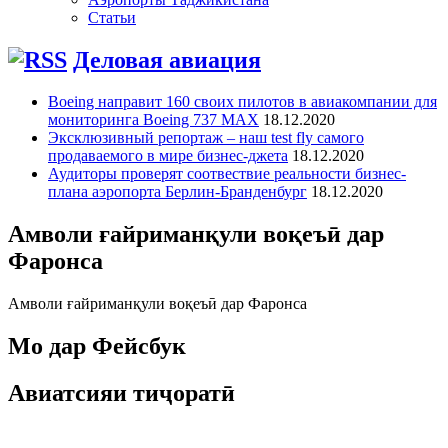
Статьи
Деловая авиация
Boeing направит 160 своих пилотов в авиакомпании для
мониторинга Boeing 737 MAX
18.12.2020
Эксклюзивный репортаж – наш test fly самого
продаваемого в мире бизнес-джета
18.12.2020
Аудиторы проверят соотвествие реальности бизнес-
плана аэропорта Берлин-Бранденбург
18.12.2020
Амволи ғайриманқули воқеъӣ дар
Фаронса
Амволи ғайриманқули воқеъӣ дар Фаронса
Мо дар Фейсбук
Авиатсияи тиҷоратӣ