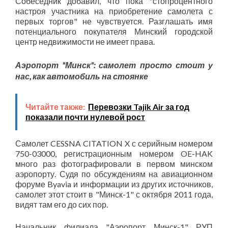
Собеседник добавил, что пока "стопроцентного
настроя участника на приобретение самолета с
первых торгов" не чувствуется. Разглашать имя
потенциального покупателя Минский городской
центр недвижимости не имеет права.
Аэропорт "Минск": самолет просто стоит у
нас, как автомобиль на стоянке
Читайте также:
Перевозки Tajik Air за год
показали почти нулевой рост
Самолет CESSNA CITATION X с серийным номером
750-03000, регистрационным номером OE-HAK
много раз фотографировали в первом минском
аэропорту. Судя по обсуждениям на авиационном
форуме Byavia и информации из других источников,
самолет этот стоит в "Минск-1" с октября 2011 года,
видят там его до сих пор.
Начальник филиала "Аэропорт Минск-1" РУП