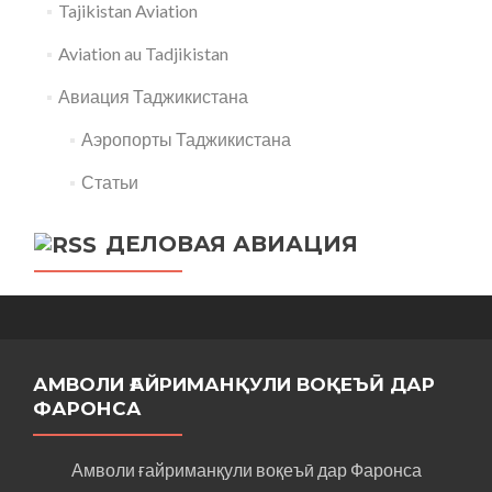
Tajikistan Aviation
Aviation au Tadjikistan
Авиация Таджикистана
Аэропорты Таджикистана
Статьи
ДЕЛОВАЯ АВИАЦИЯ
АМВОЛИ ҒАЙРИМАНҚУЛИ ВОҚЕЪӢ ДАР
ФАРОНСА
Амволи ғайриманқули воқеъӣ дар Фаронса