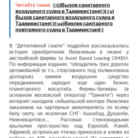
Читайте также:
{:tj}Вызов санитарного
воздушного судна в Таджикистане{:}{:ru}
Вызов санитарного воздушного судна в
Таджикистане{:}{:ua}Виклик санітарного
повітряного судна в Таджикистані{:}
В "Детективной газете" подробно рассказывалась
история приобретения Яковлевым в лизинг у
австрийской фирмы Ja Asset Based Leasing GMBH.
По информации издания, "обладатель трех дорогих
автомобилей (в т.ч., спортивного под полмиллиона
долларов), заимев воздушное средство
передвижения, зарядил еще один бизнес
планетарного масштаба. Фирмы-брокеры (в
основном московский оператор "Тринити") через
интернет находили сейшельской конторе Яковлева
заказчиков на чартерные авиаперелеты по всему
белу свету, не исключая СНГ: Ашхабад, Душанбе,
Нижневартовск… Рассекая стекловидными
крыльями пространство над Европой, Азией,
Африкой, остроносая птичка приносила в клюве из
рейсов до 40% рентабельности". Из аэропорта в