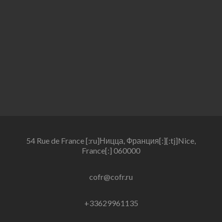
54 Rue de France [:ru]Ницца, Франция[:][:tj]Nice,
France[:] 060000
cofr@cofr.ru
+33629961135