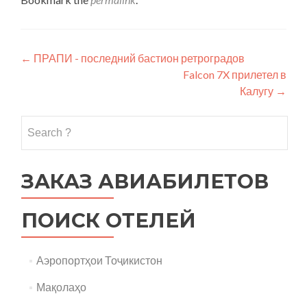
Post
←
ПРАПИ - последний бастион ретроградов
Falcon 7X прилетел в
navigation
Калугу
→
Search
for:
ЗАКАЗ АВИАБИЛЕТОВ
ПОИСК ОТЕЛЕЙ
Аэропортҳои Тоҷикистон
Мақолаҳо