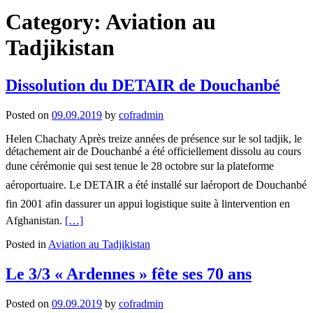
Category:
Aviation au
Tadjikistan
Dissolution du DETAIR de Douchanbé
Posted on
09.09.2019
by
cofradmin
Helen Chachaty Après treize années de présence sur le sol tadjik, le
détachement air de Douchanbé a été officiellement dissolu au cours
dune cérémonie qui sest tenue le 28 octobre sur la plateforme
aéroportuaire. Le DETAIR a été installé sur laéroport de Douchanbé
fin 2001 afin dassurer un appui logistique suite à lintervention en
Read
Afghanistan.
[…]
more
Posted in
Aviation au Tadjikistan
about
Dissolution
du
Le 3/3 « Ardennes » fête ses 70 ans
DETAIR
de
Posted on
09.09.2019
by
cofradmin
Douchanbé