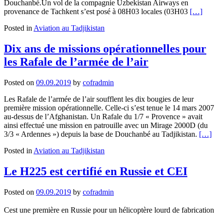
Douchanbé.Un vol de la compagnie Uzbekistan Airways en
Read
provenance de Tachkent s’est posé à 08H03 locales (03H03
[…]
more
Posted in
Aviation au Tadjikistan
about
Reprise
des
Dix ans de missions opérationnelles pour
vols
les Rafale de l’armée de l’air
entre
le
Tadjikist
Posted on
09.09.2019
by
cofradmin
et
l’Ouzbék
Les Rafale de l’armée de l’air soufflent les dix bougies de leur
après
première mission opérationnelle. Celle-ci s’est tenue le 14 mars 2007
25
au-dessus de l’Afghanistan. Un Rafale du 1/7 « Provence » avait
ans
ainsi effectué une mission en patrouille avec un Mirage 2000D (du
Read
3/3 « Ardennes ») depuis la base de Douchanbé au Tadjikistan.
[…]
more
Posted in
Aviation au Tadjikistan
about
Dix
ans
Le H225 est certifié en Russie et CEI
de
missi
Posted on
09.09.2019
by
cofradmin
opérat
pour
Cest une première en Russie pour un hélicoptère lourd de fabrication
les