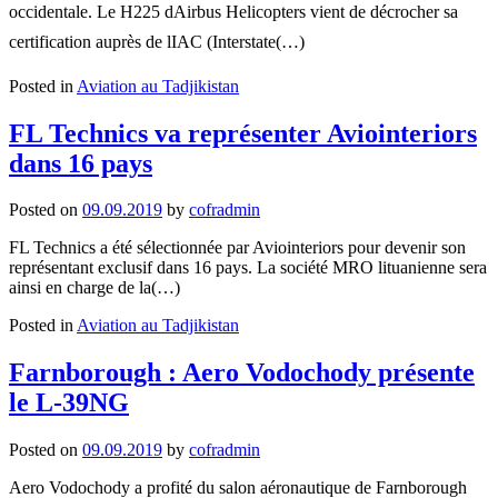
Rafal
occidentale. Le H225 dAirbus Helicopters vient de décrocher sa
de
certification auprès de lIAC (Interstate(…)
l’arm
de
Posted in
Aviation au Tadjikistan
l’air
FL Technics va représenter Aviointeriors
dans 16 pays
Posted on
09.09.2019
by
cofradmin
FL Technics a été sélectionnée par Aviointeriors pour devenir son
représentant exclusif dans 16 pays. La société MRO lituanienne sera
ainsi en charge de la(…)
Posted in
Aviation au Tadjikistan
Farnborough : Aero Vodochody présente
le L-39NG
Posted on
09.09.2019
by
cofradmin
Aero Vodochody a profité du salon aéronautique de Farnborough