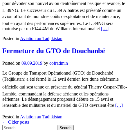
pour dévoiler son nouvel avion dentraînement basique et avancé, le
L-39NG. Le successeur du L-39 Albatros est présenté comme un
avion offrant de moindres coûts dexploitation et de maintenance,
tout en ayant des performances supérieures. Le L-39NG sera
Read
motorisé par un FJ44-4M de Williams International et
[…]
more
Posted in
Aviation au Tadjikistan
about
Farnborough
:
Fermeture du GTO de Douchanbé
Aero
Vodochody
Posted on
09.09.2019
by
cofradmin
présente
le
Le Groupe de Transport Opérationnel (GTO) de Douchanbé
L-
(Tadjikistan) a été fermé le 12 avril dernier, lors dune cérémonie
39NG
officielle qui sest tenue en présence du général Thierry Caspar-Fille-
Lambie, commandant la défense aérienne et les opérations
aériennes. Le désengagement progressif débute ce 15 avril et
Read
lensemble des militaires et du matériel du GTO devraient être
[…]
more
about
Posted in
Aviation au Tadjikistan
Fermetu
Posts
←
Older posts
du
Search