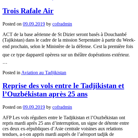
Tajik
Air
Trois Rafale Air
également
intéressée
Posted on
09.09.2019
by
cofradmin
par
le
ACT de la base aérienne de St Dizier seront basés à Douchanbé
Superjet
(Tajikistan) dans le cadre de la mission Serpentaire à partir du Week-
end prochain, selon le Ministère de la défense. Cest la première fois
que ce type dappareil opèrera sur un théâtre dopérations extérieur.
…
Posted in
Aviation au Tadjikistan
Reprise des vols entre le Tadjikistan et
l’Ouzbékistan après 25 ans
Posted on
09.09.2019
by
cofradmin
AFP Les vols réguliers entre le Tadjikistan et l’Ouzbékistan ont
repris mardi après 25 ans d’interruption, un signe de détente entre
ces deux ex-républiques d’Asie centrale voisines aux relations
tendues, a-t-on appris mardi auprès de l’aéroport tadjik de