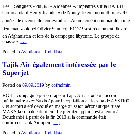
Les « Sangliers » du 3/3 « Ardennes », implantés sur la BA 133 «
Commandant Henry Jeandet » de Nancy, fêtent aujourdhui les 70
années dexistence de leur escadron. Actuellement commandé par le
lieutenant-colonel Olivier Saunier, lEC 3/3 sest récemment illustré
en Afghanistan et lors de la campagne libyenne. Le groupe de
Read
chasse «
[…]
more
Posted in
Aviation au Tadjikistan
about
Le
3/3
Tajik Air également intéressée par le
«
Superjet
Ardennes
»
fête
Posted on
09.09.2019
by
cofradmin
ses
70
RG La compagnie porte-drapeau Tajik Air a signé un accord
ans
préliminaire avec Sukhoï pour l’acquisition en leasing de 4 SSJ100.
Cet accord a été dévoilé en marge du salon aéronautique russe
MAKS la semaine dernière. Le premier appareil est attendu à
Douchanbé à partir de la fin 2013 si la commande était
Read
confirmée.Tajik Air opère
[…]
more
Posted in
Aviation au Tadjikistan
about