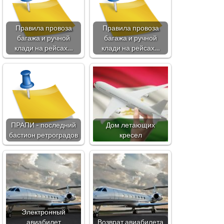
Правила провоза
Правила провоза
багажа и ручной
багажа и ручной
клади на рейсах…
клади на рейсах…
ПРАПИ - последний
Дом летающих
бастион ретроградов
кресел
Электронный
авиабилет
Возврат авиабилета