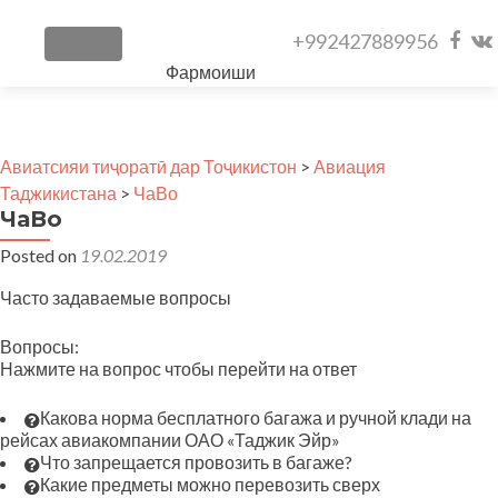
Face
Vk
+992427889956
TOGGLE NAVIGATION
Skip to content
link
lin
Фармоиши
ҳавопаймои
хусусӣ
Авиатсияи тиҷоратӣ дар Тоҷикистон
>
Авиация
Таджикистана
>
ЧаВо
Чартери чархбол
ЧаВо
Posted on
19.02.2019
Иҷораи
Часто задаваемые вопросы
ҳавопаймои
хусусӣ
Вопросы:
Нажмите на вопрос чтобы перейти на ответ
Türkmen dili
Какова норма бесплатного багажа и ручной клади на
рейсах авиакомпании ОАО «Таджик Эйр»
Что запрещается провозить в багаже?
Какие предметы можно перевозить сверх