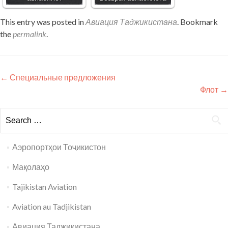
This entry was posted in
Авиация Таджикистана
. Bookmark
the
permalink
.
Post navigation
←
Специальные предложения
Флот
→
Search for:
Аэропортҳои Тоҷикистон
Мақолаҳо
Tajikistan Aviation
Aviation au Tadjikistan
Авиация Таджикистана