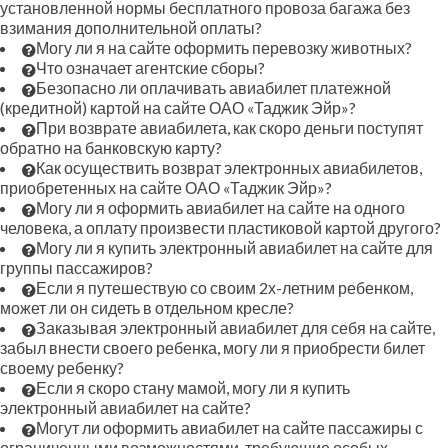
установленной нормы бесплатного провоза багажа без
взимания дополнительной оплаты?
Могу ли я на сайте оформить перевозку животных?
Что означает агентские сборы?
Безопасно ли оплачивать авиабилет платежной
(кредитной) картой на сайте ОАО «Таджик Эйр»?
При возврате авиабилета, как скоро деньги поступят
обратно на банковскую карту?
Как осуществить возврат электронных авиабилетов,
приобретенных на сайте ОАО «Таджик Эйр»?
Могу ли я оформить авиабилет на сайте на одного
человека, а оплату произвести пластиковой картой другого?
Могу ли я купить электронный авиабилет на сайте для
группы пассажиров?
Если я путешествую со своим 2х-летним ребенком,
может ли он сидеть в отдельном кресле?
Заказывая электронный авиабилет для себя на сайте,
забыл внести своего ребенка, могу ли я приобрести билет
своему ребенку?
Если я скоро стану мамой, могу ли я купить
электронный авиабилет на сайте?
Могут ли оформить авиабилет на сайте пассажиры с
ограниченными возможностями, требующие особых