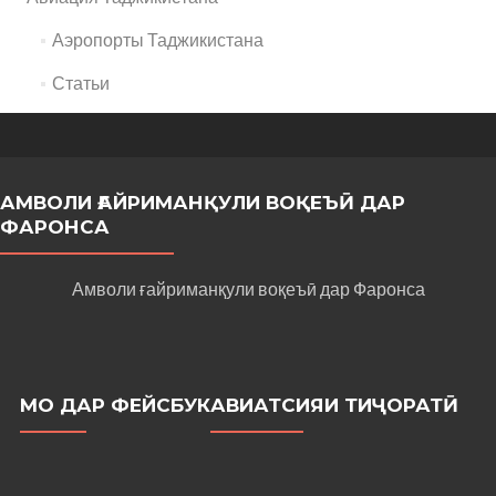
Аэропорты Таджикистана
Статьи
АМВОЛИ ҒАЙРИМАНҚУЛИ ВОҚЕЪӢ ДАР
ФАРОНСА
Амволи ғайриманқули воқеъӣ дар Фаронса
МО ДАР ФЕЙСБУК
АВИАТСИЯИ ТИҶОРАТӢ