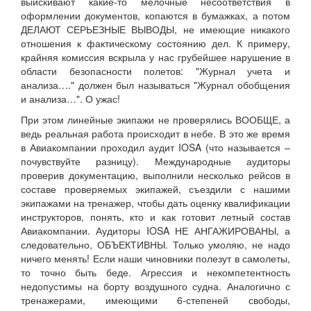
выискивают какие-то мелочные несоответствия в
оформлении документов, копаются в бумажках, а потом
ДЕЛАЮТ СЕРЬЕЗНЫЕ ВЫВОДЫ, не имеющие никакого
отношения к фактическому состоянию дел. К примеру,
крайняя комиссия вскрыла у нас грубейшее нарушение в
области безопасности полетов: "Журнал учета и
анализа…." должен был называться "Журнал обобщения
и анализа…". О ужас!
При этом линейные экипажи не проверялись ВООБЩЕ, а
ведь реальная работа происходит в небе. В это же время
в Авиакомпании проходил аудит IOSA (что называется –
почувствуйте разницу). Международные аудиторы
проверив документацию, выполнили несколько рейсов в
составе проверяемых экипажей, съездили с нашими
экипажами на тренажер, чтобы дать оценку квалификации
инструкторов, понять, кто и как готовит летный состав
Авиакомпании. Аудиторы IOSA НЕ АНГАЖИРОВАНЫ, а
следовательно, ОБЪЕКТИВНЫ. Только умоляю, не надо
ничего менять! Если наши чиновники полезут в самолеты,
то точно быть беде. Агрессия и некомпетентность
недопустимы на борту воздушного судна. Аналогично с
тренажерами, имеющими 6-степеней свободы,