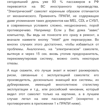
сегодняшний день уже 93 % пассажиров в РФ
перевозятся на ВС иностранного производства.
"Электрический" самолет коренным образом отличается
от механического. Применять ПРАПИ, не содержащее
даже упоминания таких документов как MEL, CDL и СУБП,
в современных условиях сложно, неоднозначно, порой
противоречиво. Например: Если у Вас дома "завис"
компьютер, Вы ведь не понесете его сразу в ремонт, а
вначале нажмете кнопку "reset" для перезагрузки. Во
многих случаях этого достаточно, чтобы избавиться от
проблемы. Аналогично, на "электрическом" самолете,
вытянув и через 15 сек. вновь утопив предохранитель,
перекоммутировав систему, можно снять некоторые
отказы.
А еще скажите, кто лучше знает и может ранжировать
риски, связанные с эксплуатацией самолета: его
производитель, досконально знающий все системы, их
дублирование, имеющий многолетнюю статистику
эксплуатации и т.д., или российский чиновник, который
видел этот самолет только на картинке, а в лучшем
случае летал на нем пассажиром? (конкретно о
противоречиях в приложении 1 к ПРАПИ ниже).