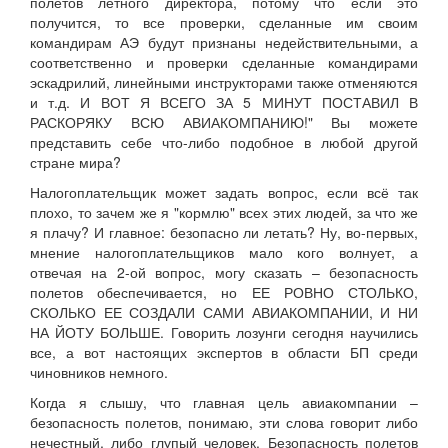
полетов летного директора, потому что если это
получится, то все проверки, сделанные им своим
командирам АЭ будут признаны недействительными, а
соответственно и проверки сделанные командирами
эскадрилий, линейными инструкторами также отменяются
и т.д. И ВОТ Я ВСЕГО ЗА 5 МИНУТ ПОСТАВИЛ В
РАСКОРЯКУ ВСЮ АВИАКОМПАНИЮ!" Вы можете
представить себе что-либо подобное в любой другой
стране мира?
Налогоплательщик может задать вопрос, если всё так
плохо, то зачем же я "кормлю" всех этих людей, за что же
я плачу? И главное: безопасно ли летать? Ну, во-первых,
мнение налогоплательщиков мало кого волнует, а
отвечая на 2-ой вопрос, могу сказать – безопасность
полетов обеспечивается, но ЕЕ РОВНО СТОЛЬКО,
СКОЛЬКО ЕЕ СОЗДАЛИ САМИ АВИАКОМПАНИИ, И НИ
НА ЙОТУ БОЛЬШЕ. Говорить лозунги сегодня научились
все, а вот настоящих экспертов в области БП среди
чиновников немного.
Когда я слышу, что главная цель авиакомпании –
безопасность полетов, понимаю, эти слова говорит либо
нечестный, либо глупый человек. Безопасность полетов