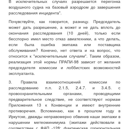
В исключительных случаях разрешается перегонка
воздушного судна на базовый аэродром до завершения
расследования инцидента".
Почувствуйте, как говорится, разницу. Председатель
может дать разрешение, а может и не дать вплоть до
окончания расследования (10 дней), только если
бесспорно имел место отказ авиатехники, а что делать,
если была ошибка экипажа или поставщика
обслуживания? Конечно, нет ответа и на вопрос, что
относится к "исключительным случаям". Таким образом,
реализация этой нормы ПРАПИ-98 зависит от желания
председателя комиссии и лоббистских возможностей
эксплуатанта.
3. Правила взаимоотношений комиссии по
расследованию п.п. 2.1.5, 2.4.7. и 3.4.5. с
провоохранительными органами, проводящими
предварительное следствие, не соответствуют нормам
Приложения 13 к Конвенции и имеют внутренние
противоречия. Вспоминаю, как в прошлом году в
Иркутске, дважды неправомерно обвинив наши экипажи в
нарушении метеоминимума (экипажи действовали в
соответствии с ФАП -128: фактическая горизонтальная