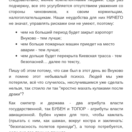
подчеркну, все это усугубляется отсутствием уважения со
стороны чиновников, к своим кормильцам,
налогоплательщикам. Наши неудобства для них НИЧЕГО
не значат, управлять рисками они не умеют, поэтому:
чем на больший период будет закрыт аэропорт
Внуково - тем лучше;
чем больше пожарных машин приедет на место
аварии - тем лучше;
чем дольше будет перекрыта Киевская трасса - тем
безопасней… далее по тексту,
Пишу об этом потому, что сам был в этот день во Внуково
и помню этот небывалый психоз. Людей мы уже
потеряли, всё что случилось, неслучившимся уже сделать
нельзя, так стоило ли так "яростно махать кулаками после
драки"?
Как скипетр и держава - два атрибута власти
государственной, так БУБЕН и ТОПОР - атрибуты власти
авиационной. Бубен нужен для того, чтобы камлать
(прыгать с ним, как шаман, вокруг костра и заклинать:
"безопасность полетов приходи"), а топор потребуется,