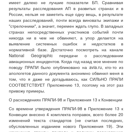
имеет далеко не лучшие показатели БП. Сравнивая
результаты расследования АП в развитых странах и в
России, нельзя не заметить еще одну вещь, в результате
наших расследований, почти всегда виноваты экипажи и
"стрелочники", а значит, перемен ждать глупо. В западных
странах непосредственных участников событий почти
никогда ни в чем не обвиняют, а упор делается на
выявление системных ошибок и недостатков в
нормативной базе. Достаточно посмотреть на канале
National Geographic передачи о расследовании
авиационных инцидентов. Когда год назад мое мнение по
поводу ПРАПИ было опубликовано на avia.ru, кто-то из
апологетов данного документа анонимно обвинил меня в
том, что я даже не догадываюсь, как СИЛЬНО ПРАПИ
СООТВЕТСТВУЕТ Приложению 13, поэтому на этот раз
привожу примеры.
О расхождениях ПРАПИ-98 и Приложения 13 к Конвенции
Со времени утверждения ПРАПИ-98 в Приложение 13 к
Конвеции внесено 4 комплекта поправок, всего более 20
изменений текста стандартов (не считая последних,
обусловленных изданием нового Приложения 19). Эти