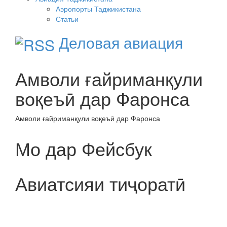
Аэропорты Таджикистана
Статьи
Деловая авиация
Амволи ғайриманқули
воқеъӣ дар Фаронса
Амволи ғайриманқули воқеъӣ дар Фаронса
Мо дар Фейсбук
Авиатсияи тиҷоратӣ