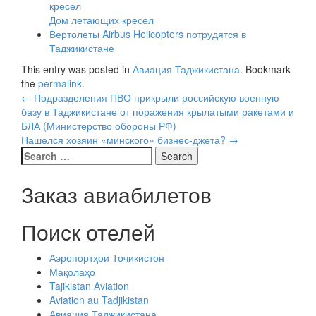
Дом летающих кресел
Вертолеты Airbus Helicopters потрудятся в
Таджикистане
This entry was posted in
Авиация Таджикистана
. Bookmark
the
permalink
.
Post
←
Подразделения ПВО прикрыли российскую военную
базу в Таджикистане от поражения крылатыми ракетами и
navigation
БЛА (Министерство обороны РФ)
Нашелся хозяин «минского» бизнес-джета?
→
Search
for:
Заказ авиабилетов
Поиск отелей
Аэропортҳои Тоҷикистон
Мақолаҳо
Tajikistan Aviation
Aviation au Tadjikistan
Авиация Таджикистана