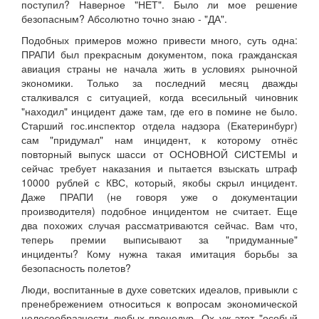
поступил? Наверное "НЕТ". Было ли мое решение
безопасным? Абсолютно точно знаю - "ДА".
Подобных примеров можно привести много, суть одна:
ПРАПИ был прекрасным документом, пока гражданская
авиация страны не начала жить в условиях рыночной
экономики. Только за последний месяц дважды
сталкивался с ситуацией, когда всесильный чиновник
"находил" инцидент даже там, где его в помине не было.
Старший гос.инспектор отдела надзора (Екатеринбург)
сам "придумал" нам инцидент, к которому отнёс
повторный выпуск шасси от ОСНОВНОЙ СИСТЕМЫ и
сейчас требует наказания и пытается взыскать штраф
10000 рублей с КВС, который, якобы скрыл инцидент.
Даже ПРАПИ (не говоря уже о документации
производителя) подобное инцидентом не считает. Еще
два похожих случая рассматриваются сейчас. Вам что,
теперь премии выписывают за "придуманные"
инциденты? Кому нужна такая имитация борьбы за
безопасность полетов?
Люди, воспитанные в духе советских идеалов, привыкли с
пренебрежением относиться к вопросам экономической
целесообразности любых процедур. Ох уж этот "особый