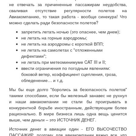
не отвечать за причиненные пассажирам неудобства,
сваливая отсутствие регулярности полетов на
Авиакомпанию, то такая работа - вообще синекура! Что
можно сделать ради безопасности полетов?
запретить летать ночью (это опаснее, чем днем);
не летать на горные аэродромы;
не летать на аэродромы с короткой ВПП;
не летать на самолетах с "отложенными
дефектами";
не летать при метеоминимуме CAT III и II;
ввести ограничения по погодным явлениям:
боковой ветер, коэффициент сцепления, гроза,
обледенение… и т.д.
Мы бы еще долго "боролись за безопасность полетов"
такими способами, если бы железный занавес не рухнул
и наши авиакомпании не стали бы проигрывать в
конкурентной борьбе иностранным, действующим более
рационально. В мире бизнеса лишь одна вещь ценится
выше, чем деньги – это ИСТОЧНИК ДЕНЕГ.
Источник денег в авиации один - ЕГО ВЫСОЧЕСТВО
ПАССАЖИР, поэтому для авиакомпании важно все, что