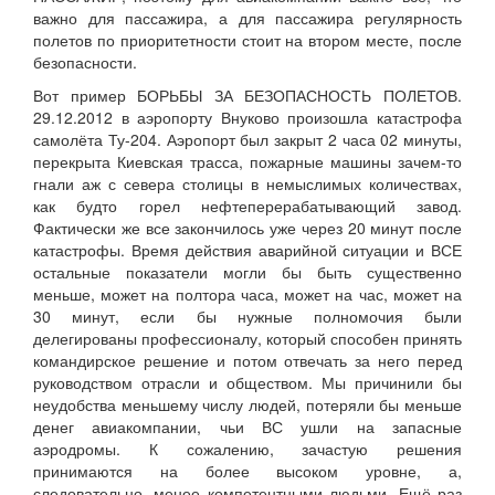
важно для пассажира, а для пассажира регулярность
полетов по приоритетности стоит на втором месте, после
безопасности.
Вот пример БОРЬБЫ ЗА БЕЗОПАСНОСТЬ ПОЛЕТОВ.
29.12.2012 в аэропорту Внуково произошла катастрофа
самолёта Ту-204. Аэропорт был закрыт 2 часа 02 минуты,
перекрыта Киевская трасса, пожарные машины зачем-то
гнали аж с севера столицы в немыслимых количествах,
как будто горел нефтеперерабатывающий завод.
Фактически же все закончилось уже через 20 минут после
катастрофы. Время действия аварийной ситуации и ВСЕ
остальные показатели могли бы быть существенно
меньше, может на полтора часа, может на час, может на
30 минут, если бы нужные полномочия были
делегированы профессионалу, который способен принять
командирское решение и потом отвечать за него перед
руководством отрасли и обществом. Мы причинили бы
неудобства меньшему числу людей, потеряли бы меньше
денег авиакомпании, чьи ВС ушли на запасные
аэродромы. К сожалению, зачастую решения
принимаются на более высоком уровне, а,
следовательно, менее компетентными людьми. Ещё раз