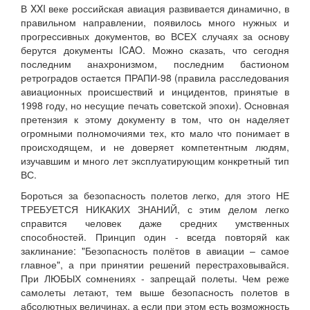
В XXI веке российская авиация развивается динамично, в
правильном направлении, появилось много нужных и
прогрессивных документов, во ВСЕХ случаях за основу
берутся документы ICAO. Можно сказать, что сегодня
последним анахронизмом, последним бастионом
ретроградов остается ПРАПИ-98 (правила расследования
авиационных происшествий и инцидентов, принятые в
1998 году, но несущие печать советской эпохи). Основная
претензия к этому документу в том, что он наделяет
огромными полномочиями тех, кто мало что понимает в
происходящем, и не доверяет компетентным людям,
изучавшим и много лет эксплуатирующим конкретный тип
ВС.
Бороться за безопасность полетов легко, для этого НЕ
ТРЕБУЕТСЯ НИКАКИХ ЗНАНИЙ, с этим делом легко
справится человек даже средних умственных
способностей. Принцип один - всегда повторяй как
заклинание: "Безопасность полётов в авиации – самое
главное", а при принятии решений перестраховывайся.
При ЛЮБЫХ сомнениях - запрещай полеты. Чем реже
самолеты летают, тем выше безопасность полетов в
абсолютных величинах, а если при этом есть возможность