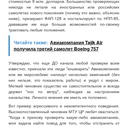
стоимостью 9 млн. долларов. Большинство проверяющих
никогда не летали на иностранных или российских
самолетах нового поколения (почему это важно, объясню
ниже), презирают ФАП-128 и ностальгируют по НПП-85,
дававшим им еще больше возможностей по-своему
трактовать любые положения.
Читайте также:
Авиакомпания Tajik Air
получила третий самолет Boeing 757
Утверждаю, что еще ДО начала любой проверки всем
известно, приехали эти люди "кошмарить" Авиакомпанию
или же миролюбиво напишут несколько замечаний (без
них нельзя, это показатель работы) и уедут с миром.
Мелкий чиновник существо не самостоятельное и всегда
держит "нос по ветру", наблюдая за настроением
начальства. Личного мнения им иметь не положено.
Вот пример агрессивного и некомпетентного поведения.
Высокопоставленный чиновник МТУ ЦР любит хвастаться:
"Когда я прихожу проверять какую-либо авиакомпанию,
моя задача найти повод для того, чтобы отстранить от