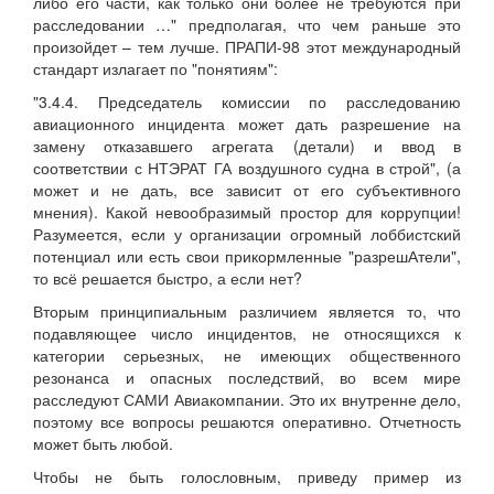
либо его части, как только они более не требуются при
расследовании …" предполагая, что чем раньше это
произойдет – тем лучше. ПРАПИ-98 этот международный
стандарт излагает по "понятиям":
"3.4.4. Председатель комиссии по расследованию
авиационного инцидента может дать разрешение на
замену отказавшего агрегата (детали) и ввод в
соответствии с НТЭРАТ ГА воздушного судна в строй", (а
может и не дать, все зависит от его субъективного
мнения). Какой невообразимый простор для коррупции!
Разумеется, если у организации огромный лоббистский
потенциал или есть свои прикормленные "разрешАтели",
то всё решается быстро, а если нет?
Вторым принципиальным различием является то, что
подавляющее число инцидентов, не относящихся к
категории серьезных, не имеющих общественного
резонанса и опасных последствий, во всем мире
расследуют САМИ Авиакомпании. Это их внутренне дело,
поэтому все вопросы решаются оперативно. Отчетность
может быть любой.
Чтобы не быть голословным, приведу пример из