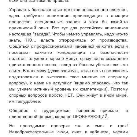
если она все-таки не пришла.
Управлять безопасностью полетов несравненно сложнее,
здесь требуется понимание происходящих в авиации
процессов, специальные знания и хотя бы какой-то
практический опыт. Вот тут для российских чиновников
настоящая "засада". Чтобы чем-то управлять, надо что-то
знать, НО… власть отгородилась от производства.
Общаться с профессионалами чиновники не хотят, если и
посещают какие-то конференции по безопасности
полетов, то уходят через 5 минут, сразу после сказанного
приветственного слова, вслед за боссом убегает вся его
свита. В полемику (даже заочную, когда есть возможность
подготовиться и высказать свое мнение по спорному
вопросу), с нами не вступают (видимо опасаясь, что так
мы узнаем истинный уровень их компетенции). Поэтому
спорных вопросов просто НЕТ. Они живут в ином мире,
им так удобнее.
Общение с трудящимися, чиновник приемлет в
единственной форме, когда он ПРОВЕРЯЮЩИЙ.
Но проводимые проверки это и смех и грех!
Недоброжелательные люди, сидя в кабинете, часами