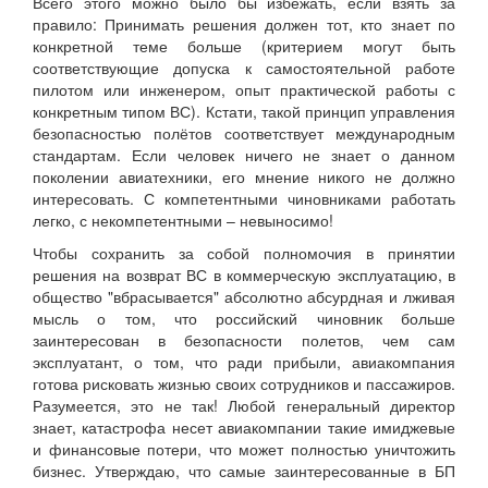
Всего этого можно было бы избежать, если взять за
правило: Принимать решения должен тот, кто знает по
конкретной теме больше (критерием могут быть
соответствующие допуска к самостоятельной работе
пилотом или инженером, опыт практической работы с
конкретным типом ВС). Кстати, такой принцип управления
безопасностью полётов соответствует международным
стандартам. Если человек ничего не знает о данном
поколении авиатехники, его мнение никого не должно
интересовать. С компетентными чиновниками работать
легко, с некомпетентными – невыносимо!
Чтобы сохранить за собой полномочия в принятии
решения на возврат ВС в коммерческую эксплуатацию, в
общество "вбрасывается" абсолютно абсурдная и лживая
мысль о том, что российский чиновник больше
заинтересован в безопасности полетов, чем сам
эксплуатант, о том, что ради прибыли, авиакомпания
готова рисковать жизнью своих сотрудников и пассажиров.
Разумеется, это не так! Любой генеральный директор
знает, катастрофа несет авиакомпании такие имиджевые
и финансовые потери, что может полностью уничтожить
бизнес. Утверждаю, что самые заинтересованные в БП