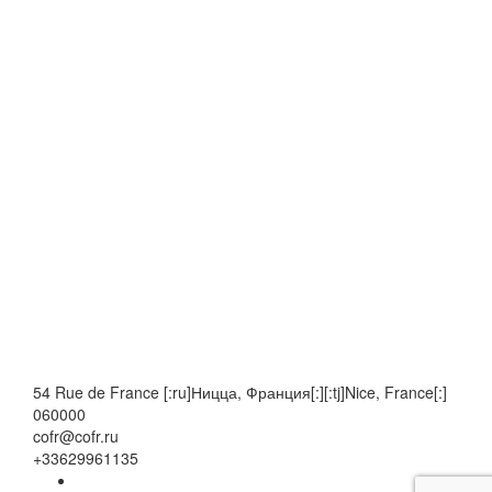
54 Rue de France [:ru]Ницца, Франция[:][:tj]Nice, France[:]
060000
cofr@cofr.ru
+33629961135
Facebook