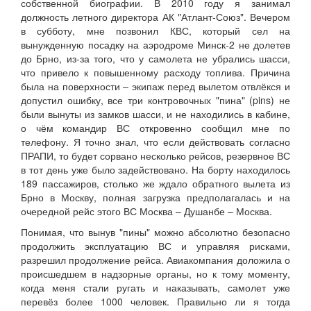
собственной биографии. В 2010 году я занимал
должность летного директора АК "Атлант-Союз". Вечером
в субботу, мне позвонил КВС, который сел на
вынужденную посадку на аэродроме Минск-2 не долетев
до Брно, из-за того, что у самолета не убрались шасси,
что привело к повышенному расходу топлива. Причина
была на поверхности – экипаж перед вылетом отвлёкся и
допустил ошибку, все три контровочных "пина" (pins) не
были вынуты из замков шасси, и не находились в кабине,
о чём командир ВС откровенно сообщил мне по
телефону. Я точно знал, что если действовать согласно
ПРАПИ, то будет сорвано несколько рейсов, резервное ВС
в тот день уже было задействовано. На борту находилось
189 пассажиров, столько же ждало обратного вылета из
Брно в Москву, полная загрузка предполагалась и на
очередной рейс этого ВС Москва – Душанбе – Москва.
Понимая, что вынув "пины" можно абсолютно безопасно
продолжить эксплуатацию ВС и управляя рисками,
разрешил продолжение рейса. Авиакомпания доложила о
происшедшем в надзорные органы, но к тому моменту,
когда меня стали ругать и наказывать, самолет уже
перевёз более 1000 человек. Правильно ли я тогда