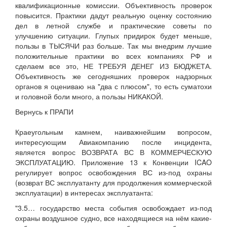
квалификационные комиссии. Объективность проверок
повысится. Практики дадут реальную оценку состоянию
дел в летной службе и практические советы по
улучшению ситуации. Глупых придирок будет меньше,
пользы в ТЫСЯЧИ раз больше. Так мы внедрим лучшие
положительные практики во всех компаниях РФ и
сделаем все это, НЕ ТРЕБУЯ ДЕНЕГ ИЗ БЮДЖЕТА.
Объективность же сегодняшних проверок надзорных
органов я оцениваю на "два с плюсом", то есть суматохи
и головной боли много, а пользы НИКАКОЙ.
Вернусь к ПРАПИ
Краеугольным камнем, наиважнейшим вопросом,
интересующим Авиакомпанию после инцидента,
является вопрос ВОЗВРАТА ВС В КОММЕРЧЕСКУЮ
ЭКСПЛУАТАЦИЮ. Приложение 13 к Конвенции ICAO
регулирует вопрос освобождения ВС из-под охраны
(возврат ВС эксплуатанту для продолжения коммерческой
эксплуатации) в интересах эксплуатанта:
"3.5… государство места события освобождает из-под
охраны воздушное судно, все находящиеся на нём какие-